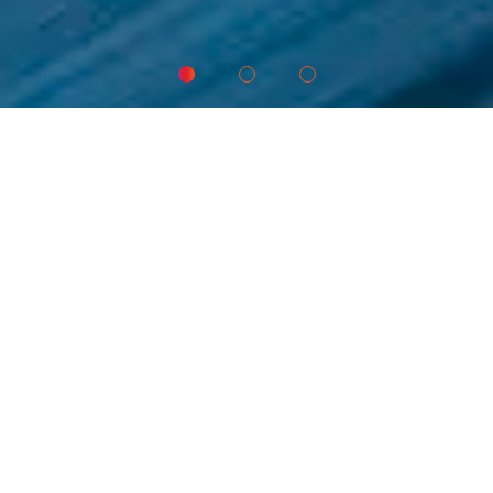
Amrop Adria pruža usluge
izvršne pretrage
(executive search)
i savetovanja u oblasti
liderstva
(leadership advisory) za inovativne
organizacije.
Naš fokus nije samo na popunjavanju pozicije, mi
gradimo liderske, inspirativne timove koji su
inovativni i postižu vrhunske rezultate.
Posvećeni smo partnerstvu sa vama u
pronalaženju lidera koji ne samo da mogu da
odgovore na današnje izazove, već i da predvide i
oblikuju one koji dolaze.