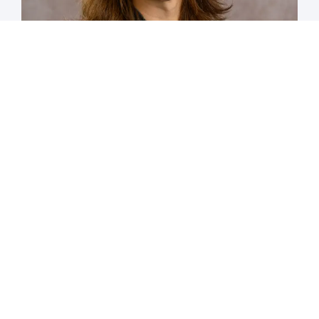
Marieke Meijnen is HR Director
bij Europastry.
Executive search voor een HR directeur
Om de best mogelijke match te realiseren, werken we nauw
met u samen om een helder en op maat gemaakt profiel op te